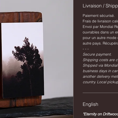
Livraison / Ship
Paiement sécurisé.
Frais de livraison cal
Envoi par Mondial Re
ouvrables dans un e
pour un autre mode d
autre pays. Récupéra
- - -
Secure payment.
Shipping costs are c
Shipped via Mondial 
business days in car
another delivery met
country. Local pickup
English
"Eternity on Driftwoo