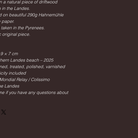
n a natural piece of driftwood
 in the Landes.
ed on beautiful 290g Hahnemühle
 paper.
taken in the Pyrenees.
 original piece.
 9 × 7 cm
thern Landes beach – 2025
ned, treated, polished, varnished
icity included
Mondial Relay / Colissimo
the Landes
 me if you have any questions about