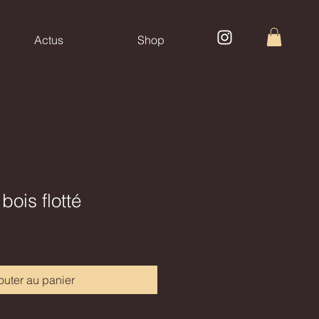
Actus
Shop
 bois flotté
outer au panier