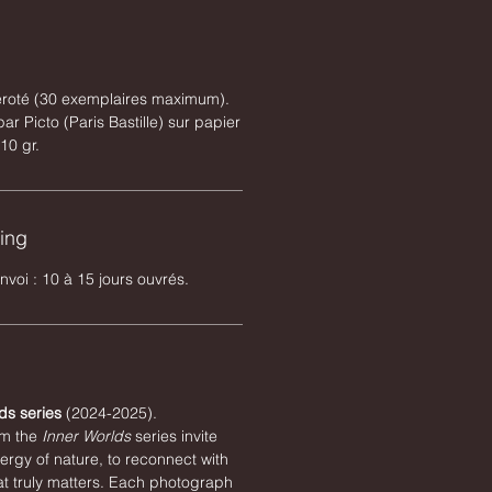
éroté (30 exemplaires maximum).
par Picto (Paris Bastille) sur papier
10 gr.
ping
envoi : 10 à 15 jours ouvrés.
ds series
(2024-2025).
m the
Inner Worlds
series invite
ergy of nature, to reconnect with
at truly matters. Each photograph