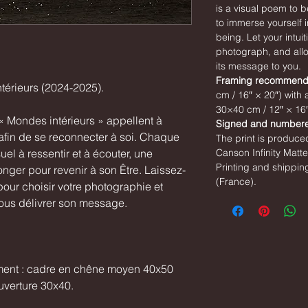
is a visual poem to b
to immerse yourself in
being. Let your intui
photograph, and allo
its message to you.
Framing recommenda
térieurs (2024-2025).
cm / 16″ × 20″) with
30×40 cm / 12″ × 16″
« Mondes intérieurs » appellent à
Signed and numbered
 afin de se reconnecter à soi. Chaque
The print is produced
el à ressentir et à écouter, une
Canson Infinity Matt
Printing and shippin
nger pour revenir à son Être. Laissez-
(France).
 pour choisir votre photographie et
vous délivrer son message.
nt : cadre en chêne moyen 40x50
uverture 30x40.