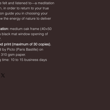
e felt and listened to—a meditation
, in order to return to your true
tion guide you in choosing your
w the energy of nature to deliver
tion:
medium oak frame (40×50
 a black mat window opening of
.
 print (maximum of 30 copies).
 by Picto (Paris Bastille) on
e 310 gsm paper.
g time: 10 to 15 business days