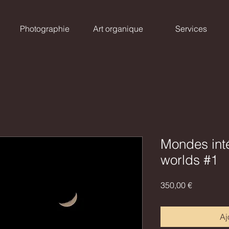
Photographie
Art organique
Services
Mondes inté
worlds #1
Prix
350,00 €
Aj