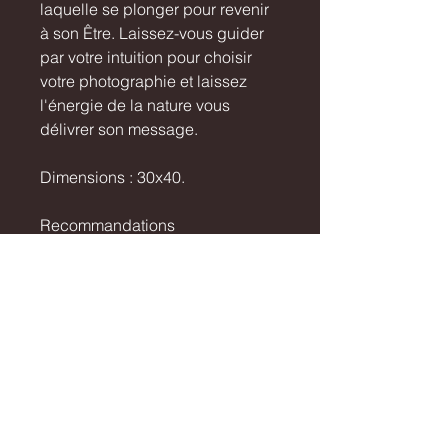
laquelle se plonger pour revenir
à son Être. Laissez-vous guider
par votre intuition pour choisir
votre photographie et laissez
l'énergie de la nature vous
délivrer son message.
Dimensions : 30x40.
Recommandations
d'encadrement : cadre en chêne
moyen 40x50 avec un passe-
partout noir d'ouverture 30x40.
Tirage
Tirage signé et numéroté (30
Livraison / Shipping
exemplaires maximum).