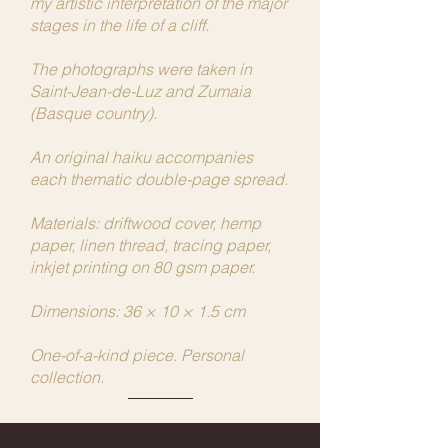
my artistic interpretation of the major
stages in the life of a cliff.
The photographs were taken in
Saint-Jean-de-Luz and Zumaia
(Basque country).
An original haiku accompanies
each thematic double-page spread.
Materials: driftwood cover, hemp
paper, linen thread, tracing paper,
inkjet printing on 80 gsm paper.
Dimensions: 36 × 10 × 1.5 cm
One-of-a-kind piece. Personal
collection.