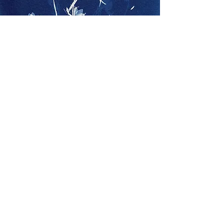
Stage "réveil
créatif" grâce à
la nature
Se reconnecter à sa créativité grâce aux
énergies de la nature
Sare, Pays basque
Débutants