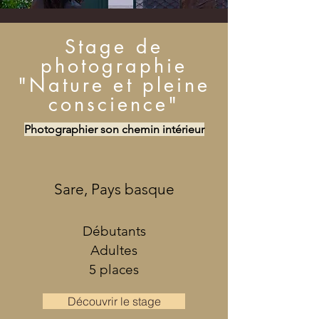
Stage de
photographie
"Nature et pleine
conscience"
Photographier son chemin intérieur
Sare, Pays basque
Débutants
Adultes
5 places
Découvrir le stage