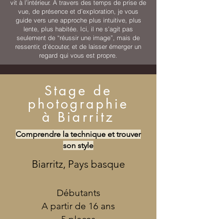
vit à l’intérieur. À travers des temps de prise de
vue, de présence et d’exploration, je vous
guide vers une approche plus intuitive, plus
lente, plus habitée. Ici, il ne s’agit pas
seulement de “réussir une image”, mais de
ressentir, d’écouter, et de laisser émerger un
regard qui vous est propre.
Stage de
photographie
à Biarritz
Comprendre la technique et trouver
son style
Biarritz, Pays basque
Débutants
A partir de 16 ans