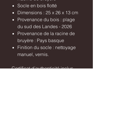
Socle en bois flotté
Dimensions : 25 x 26 x 13 cm
Provenance du bois : plage
du sud des Landes - 2026
Provenance de la racine de
bruyère : Pays basque
Finition du socle : nettoyage
manuel, vernis.
Certificat d’authenticité inclus
Livraison sécurisée via Mondial
Relay / Colissimo
Retrait possible dans les Landes
Contactez-moi si vous avez des
questions sur cette œuvre.
Livraison / Shipping