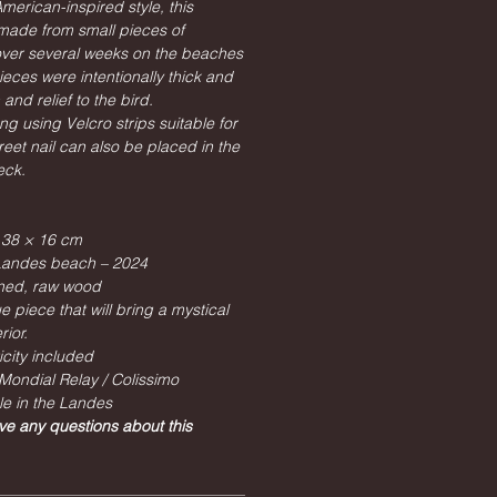
merican-inspired style, this
made from small pieces of
over several weeks on the beaches
eces were intentionally thick and
and relief to the bird.
g using Velcro strips suitable for
creet nail can also be placed in the
eck.
 38 × 16 cm
 Landes beach – 2024
aned, raw wood
ue piece that will bring a mystical
rior.
icity included
Mondial Relay / Colissimo
le in the Landes
ve any questions about this