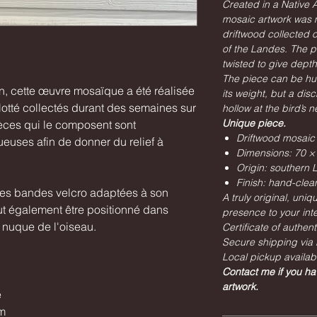
Created in a Native A
mosaic artwork was 
driftwood collected 
of the Landes. The pi
twisted to give depth 
The piece can be hun
n, cette œuvre mosaïque a été réalisée
its weight, but a dis
lotté collectés durant des semaines sur
hollow at the bird’s n
Unique piece.
èces qui le composent sont
Driftwood mosaic
ueuses afin de donner du relief à
Dimensions: 70 ×
Origin: southern
Finish: hand-cle
des bandes velcro adaptées à son
A truly original, uniq
ut également être positionné dans
presence to your inte
 nuque de l'oiseau.
Certificate of authent
Secure shipping via 
Local pickup availab
Contact me if you ha
artwork.
e
cm