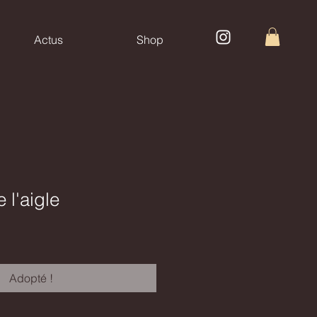
Actus
Shop
 l'aigle
Adopté !