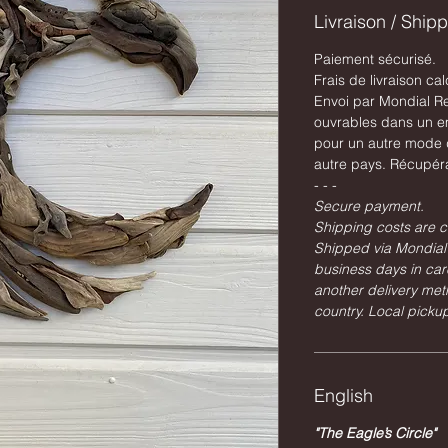
Livraison / Ship
Paiement sécurisé.
Frais de livraison cal
Envoi par Mondial Re
ouvrables dans un e
pour un autre mode d
autre pays. Récupéra
- - -
Secure payment.
Shipping costs are c
Shipped via Mondial 
business days in car
another delivery met
country. Local pickup
English
"The Eagle’s Circle"