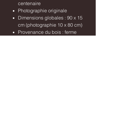
centenaire
Photographie originale
Dimensions globales : 90 x 15
cm (photographie 10 x 80 cm)
Provenance du bois : ferme
landaise en restauration
Finition du bois : nettoyage
manuel, traitement, polissage,
teinte au brou de noix.
Certificat d’authenticité inclus
Livraison sécurisée via Mondial
Relay / Colissimo
Retrait possible dans les Landes
Contactez-moi si vous avez des
questions sur cette œuvre.