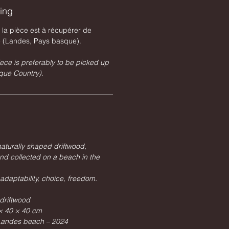
ping
, la pièce est à récupérer de
e (Landes, Pays basque).
piece is preferably to be picked up
que Country).
naturally shaped driftwood,
nd collected on a beach in the
adaptability, choice, freedom.
driftwood
× 40 × 40 cm
 Landes beach – 2024