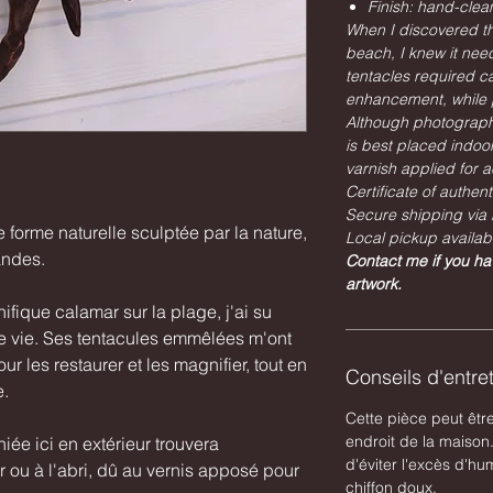
Finish: hand-clea
When I discovered th
beach, I knew it need
tentacles required ca
enhancement, while p
Although photographe
is best placed indoor
varnish applied for ae
Certificate of authent
Secure shipping via 
 forme naturelle sculptée par la nature,
Local pickup availab
andes.
Contact me if you ha
artwork.
fique calamar sur la plage, j'ai su
onde vie. Ses tentacules emmêlées m'ont
les restaurer et les magnifier, tout en
Conseils d'entret
e.
Cette pièce peut êtr
endroit de la maison
ée ici en extérieur trouvera
d'éviter l'excès d'h
r ou à l'abri, dû au vernis apposé pour
chiffon doux.