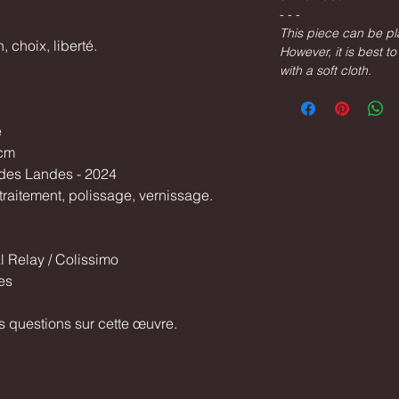
- - -
This piece can be p
 choix, liberté.
However, it is best t
with a soft cloth.
e
 cm
des Landes - 2024
 traitement, polissage, vernissage.
l Relay / Colissimo
es
s questions sur cette œuvre.