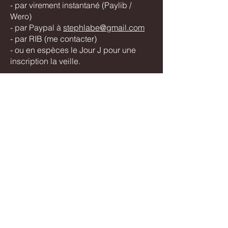
- par virement instantané (Paylib /
Wero)
- par Paypal à
stephlabe@gmail.com
- par RIB (me contacter)
- ou en espèces le Jour J pour une
inscription la veille.
Tarif du stage : 70€ (réduction possible
pour un couple ou deux personnes
d'une même famille)
​📸
Le forfait inclut un retour technique
individuel par écrit sur une sélection
de 5 photographies réalisées par
chaque participant durant le stage.
Si vous avez des questions : stephlabe
@ gmail.com (enlever les espaces) ou
06 77 90 80 32
.