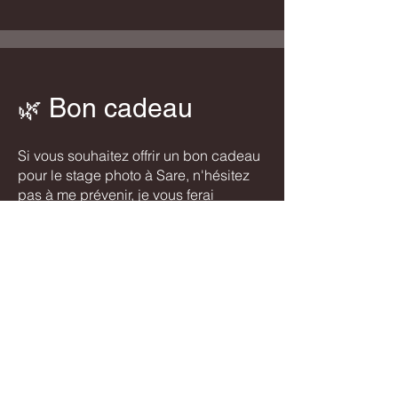
Bon cadeau
🌿
Si vous souhaitez offrir un bon cadeau
pour le stage photo à Sare, n'hésitez
pas à me prévenir, je vous ferai
parvenir le bon cadeau pour le
nombre de personnes souhaité.
Il est également possible de privatiser
ce stage photo pour 1 à 5 personnes.
Tarif, inscriptions
🌿