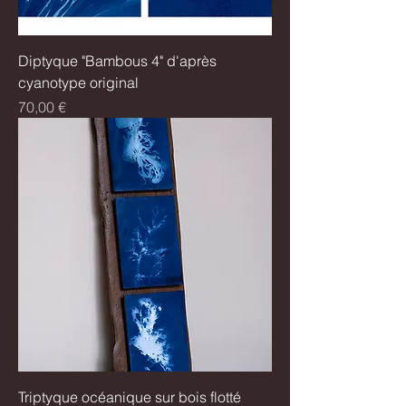
Diptyque "Bambous 4" d'après
cyanotype original
Prix
70,00 €
Triptyque océanique sur bois flotté