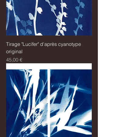
Tirage "Lucifer" d'après cyanotype
original
Prix
45,00 €