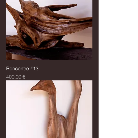
Rencontre #13
Prix
400,00 €