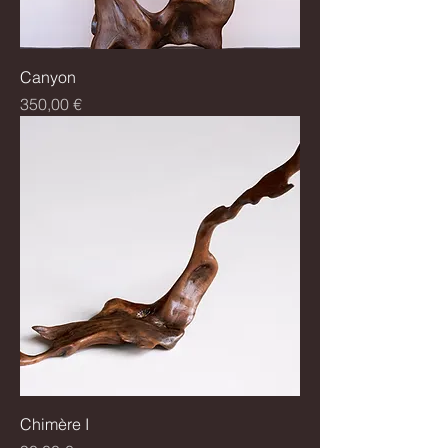
Canyon
Prix
350,00 €
Chimère I