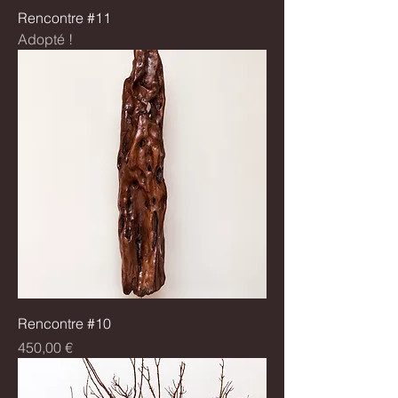
Rencontre #11
Adopté !
Rencontre #10
Prix
450,00 €