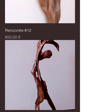
Rencontre #12
Prix
850,00 €